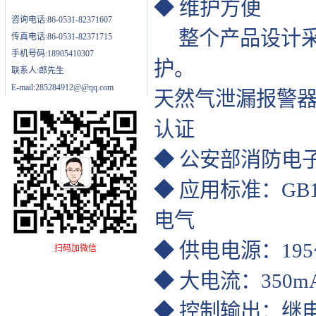
◆ 维护方便
咨询电话:86-0531-82371607
整个产品设计采
传真电话:86-0531-82371715
手机号码:18905410307
护。
联系人:郎先生
E-mail:285284912@@qq.com
天然气泄漏报警
认证
◆ 公安部消防电
◆ 应用标准：GB16
电气
◆ 供电电源：195～
扫码加微信
◆ 大电流：350
◆ 控制输出：继电